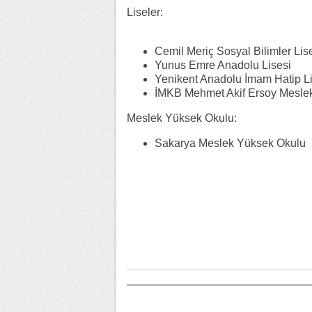
Liseler:
Cemil Meriç Sosyal Bilimler Lis
Yunus Emre Anadolu Lisesi
Yenikent Anadolu İmam Hatip Li
İMKB Mehmet Akif Ersoy Mesleki
Meslek Yüksek Okulu:
Sakarya Meslek Yüksek Okulu