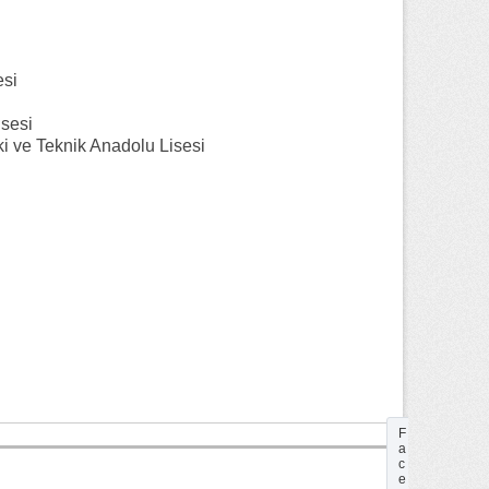
esi
sesi
 ve Teknik Anadolu Lisesi
F
a
c
e