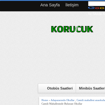
Ana Sayfa
İletişim
İle Sitede A
Otobüs Saatleri
Minibüs Saatler
Home
»
Adapazarında Okullar
,
Camili mahallesi anaokul
Camili Mahallesinde Bulunan Okullar