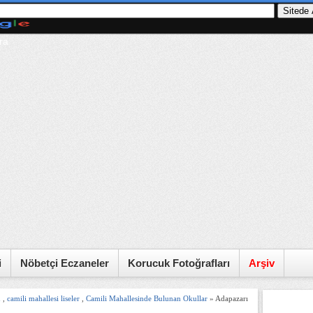
ra
i
Nöbetçi Eczaneler
Korucuk Fotoğrafları
Arşiv
u
,
camili mahallesi liseler
,
Camili Mahallesinde Bulunan Okullar
» Adapazarı